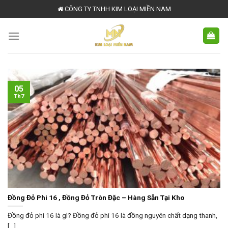
Skip
CÔNG TY TNHH KIM LOẠI MIỀN NAM
to
content
05
Th7
Đồng Đỏ Phi 16 , Đồng Đỏ Tròn Đặc – Hàng Sẵn Tại Kho
Đồng đỏ phi 16 là gì? Đồng đỏ phi 16 là đồng nguyên chất dạng thanh,
[...]