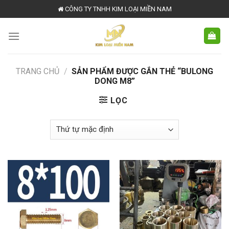
Skip
CÔNG TY TNHH KIM LOẠI MIỀN NAM
to
content
TRANG CHỦ
/
SẢN PHẨM ĐƯỢC GẮN THẺ “BULONG
DONG M8”
LỌC