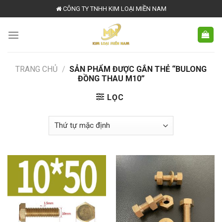
Skip
CÔNG TY TNHH KIM LOẠI MIỀN NAM
to
content
TRANG CHỦ
/
SẢN PHẨM ĐƯỢC GẮN THẺ “BULONG
ĐỒNG THAU M10”
LỌC