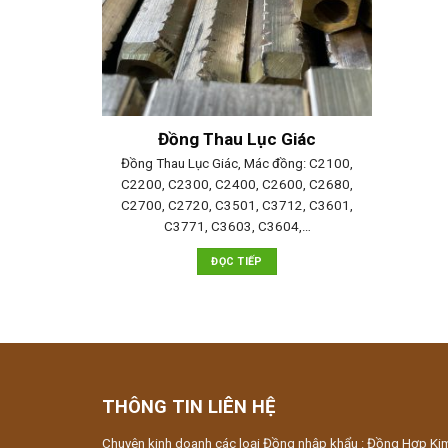
Đồng Thau Lục Giác
Đồng Thau Lục Giác, Mác đồng: C2100,
C2200, C2300, C2400, C2600, C2680,
C2700, C2720, C3501, C3712, C3601,
C3771, C3603, C3604,…
ĐỌC TIẾP
THÔNG TIN LIÊN HỆ
Chuyên kinh doanh các loại Đồng nhập khẩu : Đồng Hợp Ki