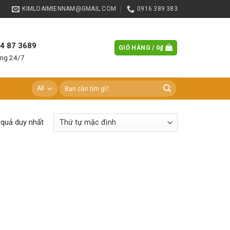
KIMLOAIMIENNAM@GMAIL.COM
0916 389 383
84 87 3689
GIỎ HÀNG /
0
₫
àng 24/7
Tìm
kiếm:
t quả duy nhất