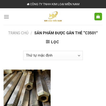
Skip
CÔNG TY TNHH KIM LOẠI MIỀN NAM
to
content
TRANG CHỦ
/
SẢN PHẨM ĐƯỢC GẮN THẺ “C3501”
LỌC