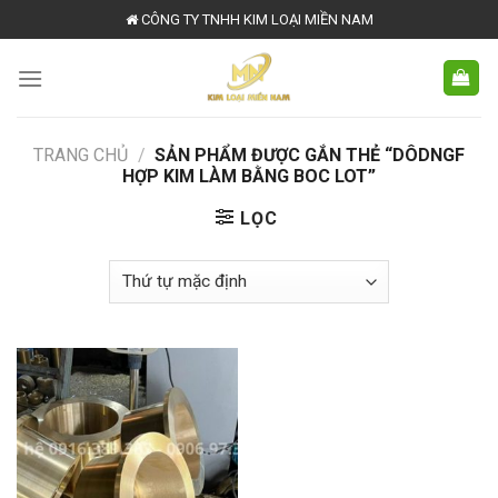
Skip
CÔNG TY TNHH KIM LOẠI MIỀN NAM
to
content
TRANG CHỦ
/
SẢN PHẨM ĐƯỢC GẮN THẺ “DÔDNGF
HỢP KIM LÀM BẰNG BOC LOT”
LỌC