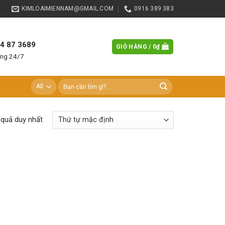
KIMLOAIMIENNAM@GMAIL.COM
0916 389 383
84 87 3689
GIỎ HÀNG /
0
₫
àng 24/7
Tìm
kiếm:
t quả duy nhất