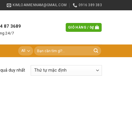
KIMLOAIMIENNAM@GMAIL.COM
0916 389 383
84 87 3689
GIỎ HÀNG /
0
₫
àng 24/7
Tìm
kiếm:
t quả duy nhất