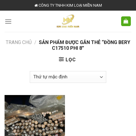
Skip
CÔNG TY TNHH KIM LOẠI MIỀN NAM
to
content
TRANG CHỦ
/
SẢN PHẨM ĐƯỢC GẮN THẺ “ĐỒNG BERY
C17510 PHI 8”
LỌC