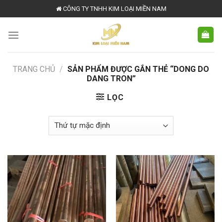
Skip
CÔNG TY TNHH KIM LOẠI MIỀN NAM
to
content
TRANG CHỦ
/
SẢN PHẨM ĐƯỢC GẮN THẺ “DONG DO
DANG TRON”
LỌC