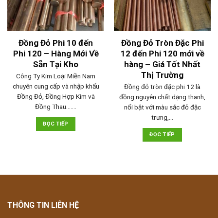
Đồng Đỏ Phi 10 đến
Đồng Đỏ Tròn Đặc Phi
Phi 120 – Hàng Mới Về
12 đến Phi 120 mới về
Sẵn Tại Kho
hàng – Giá Tốt Nhất
Thị Trường
Công Ty Kim Loại Miền Nam
chuyên cung cấp và nhập khẩu
Đồng đỏ tròn đặc phi 12 là
Đồng Đỏ, Đồng Hợp Kim và
đồng nguyên chất dạng thanh,
Đồng Thau....…
nổi bật với màu sắc đỏ đặc
trưng,…
ĐỌC TIẾP
ĐỌC TIẾP
THÔNG TIN LIÊN HỆ