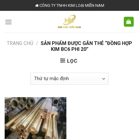
Skip
CÔNG TY TNHH KIM LOẠI MIỀN NAM
to
content
TRANG CHỦ
/
SẢN PHẨM ĐƯỢC GẮN THẺ “ĐỒNG HỢP
KIM BC6 PHI 20”
LỌC