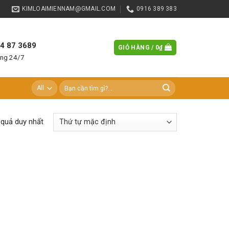
KIMLOAIMIENNAM@GMAIL.COM
0916 389 383
84 87 3689
GIỎ HÀNG /
0
₫
àng 24/7
Tìm
kiếm:
t quả duy nhất