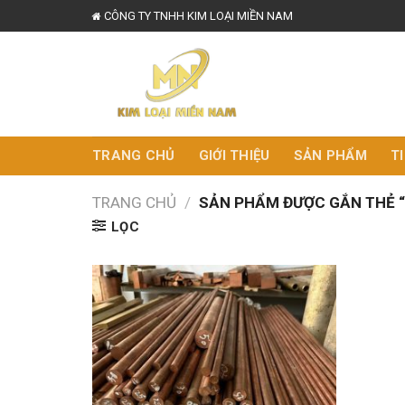
Skip
CÔNG TY TNHH KIM LOẠI MIỀN NAM
to
content
TRANG CHỦ
GIỚI THIỆU
SẢN PHẨM
T
TRANG CHỦ
/
SẢN PHẨM ĐƯỢC GẮN THẺ “Đ
LỌC