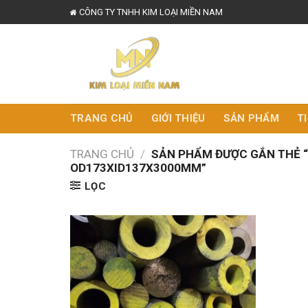
Skip
CÔNG TY TNHH KIM LOẠI MIỀN NAM
to
content
TRANG CHỦ
GIỚI THIỆU
SẢN PHẨM
T
TRANG CHỦ
/
SẢN PHẨM ĐƯỢC GẮN THẺ “
OD173XID137X3000MM”
LỌC