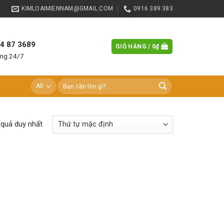
KIMLOAIMIENNAM@GMAIL.COM
0916 389 383
84 87 3689
GIỎ HÀNG /
0
₫
àng 24/7
Tìm
kiếm:
t quả duy nhất