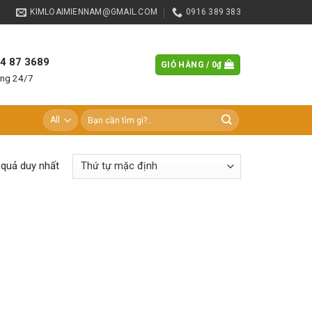
KIMLOAIMIENNAM@GMAIL.COM
0916 389 383
84 87 3689
GIỎ HÀNG /
0
₫
àng 24/7
Tìm
kiếm:
t quả duy nhất