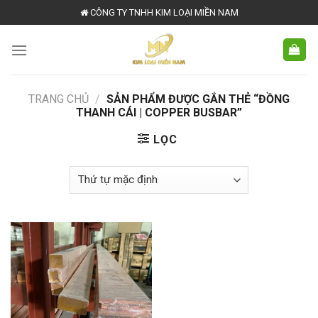
Skip
CÔNG TY TNHH KIM LOẠI MIỀN NAM
to
content
TRANG CHỦ
/
SẢN PHẨM ĐƯỢC GẮN THẺ “ĐỒNG
THANH CÁI | COPPER BUSBAR”
LỌC