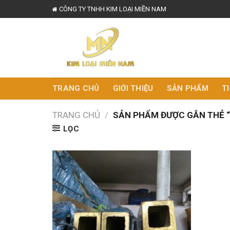
Skip
CÔNG TY TNHH KIM LOẠI MIỀN NAM
to
content
TRANG CHỦ
GIỚI THIỆU
SẢN PHẨM
T
TRANG CHỦ
/
SẢN PHẨM ĐƯỢC GẮN THẺ 
LỌC