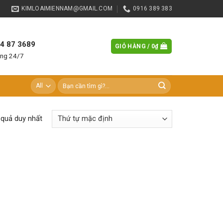
KIMLOAIMIENNAM@GMAIL.COM
0916 389 383
84 87 3689
GIỎ HÀNG /
0
₫
àng 24/7
Tìm
kiếm:
t quả duy nhất