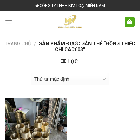
Skip
CÔNG TY TNHH KIM LOẠI MIỀN NAM
to
content
TRANG CHỦ
/
SẢN PHẨM ĐƯỢC GẮN THẺ “ĐỒNG THIẾC
CHÌ CAC603”
LỌC