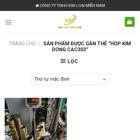
Skip
CÔNG TY TNHH KIM LOẠI MIỀN NAM
to
content
TRANG CHỦ
/
SẢN PHẨM ĐƯỢC GẮN THẺ “HOP KIM
DONG CAC303”
LỌC