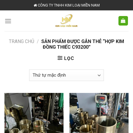
Skip
CÔNG TY TNHH KIM LOẠI MIỀN NAM
to
content
TRANG CHỦ
/
SẢN PHẨM ĐƯỢC GẮN THẺ “HỢP KIM
ĐỒNG THIẾC C93200”
LỌC