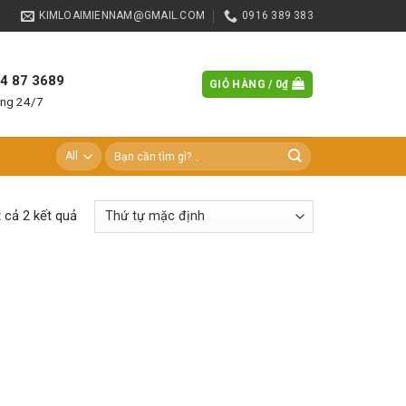
KIMLOAIMIENNAM@GMAIL.COM
0916 389 383
84 87 3689
GIỎ HÀNG /
0
₫
àng 24/7
Tìm
kiếm:
t cả 2 kết quả