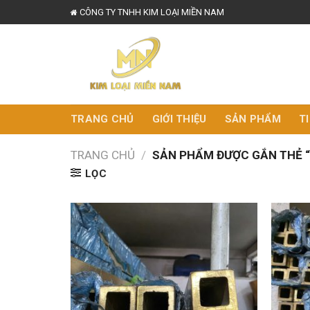
Skip
CÔNG TY TNHH KIM LOẠI MIỀN NAM
to
content
TRANG CHỦ
GIỚI THIỆU
SẢN PHẨM
T
TRANG CHỦ
/
SẢN PHẨM ĐƯỢC GẮN THẺ 
LỌC