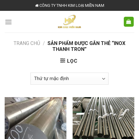
Skip
CÔNG TY TNHH KIM LOẠI MIỀN NAM
to
content
TRANG CHỦ
/
SẢN PHẨM ĐƯỢC GẮN THẺ “INOX
THANH TRON”
LỌC