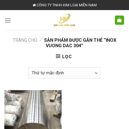
Skip
CÔNG TY TNHH KIM LOẠI MIỀN NAM
to
content
TRANG CHỦ
/
SẢN PHẨM ĐƯỢC GẮN THẺ “INOX
VUONG DAC 304”
LỌC