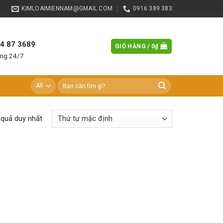
KIMLOAIMIENNAM@GMAIL.COM
0916 389 383
84 87 3689
GIỎ HÀNG /
0
₫
àng 24/7
Tìm
kiếm:
t quả duy nhất