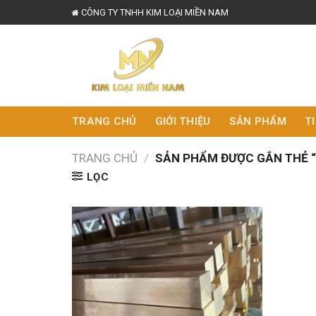
Skip
CÔNG TY TNHH KIM LOẠI MIỀN NAM
to
content
TRANG CHỦ
GIỚI THIỆU
SẢN PHẨM
T
TRANG CHỦ
/
SẢN PHẨM ĐƯỢC GẮN THẺ “
LỌC