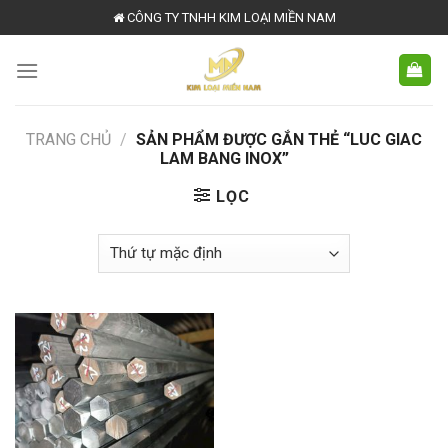
Skip
CÔNG TY TNHH KIM LOẠI MIỀN NAM
to
content
TRANG CHỦ
/
SẢN PHẨM ĐƯỢC GẮN THẺ “LUC GIAC
LAM BANG INOX”
LỌC