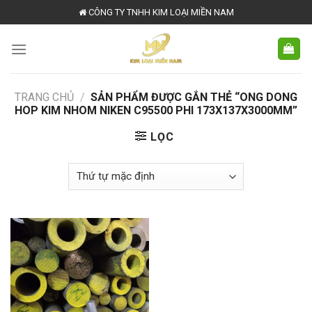
Skip
CÔNG TY TNHH KIM LOẠI MIỀN NAM
to
content
TRANG CHỦ
/
SẢN PHẨM ĐƯỢC GẮN THẺ “ONG DONG
HOP KIM NHOM NIKEN C95500 PHI 173X137X3000MM”
LỌC