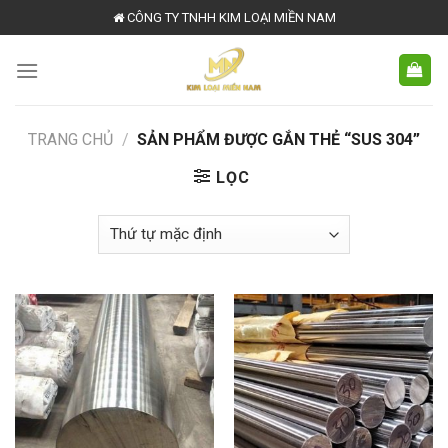
Skip
CÔNG TY TNHH KIM LOẠI MIỀN NAM
to
content
TRANG CHỦ
/
SẢN PHẨM ĐƯỢC GẮN THẺ “SUS 304”
LỌC