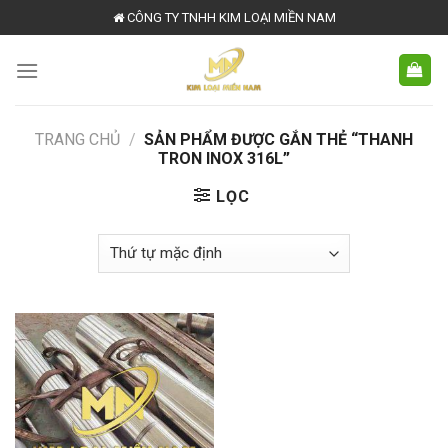
Skip
CÔNG TY TNHH KIM LOẠI MIỀN NAM
to
content
TRANG CHỦ
/
SẢN PHẨM ĐƯỢC GẮN THẺ “THANH
TRON INOX 316L”
LỌC