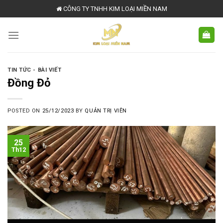
Skip
CÔNG TY TNHH KIM LOẠI MIỀN NAM
to
content
TIN TỨC - BÀI VIẾT
Đồng Đỏ
POSTED ON
25/12/2023
BY
QUẢN TRỊ VIÊN
25
Th12