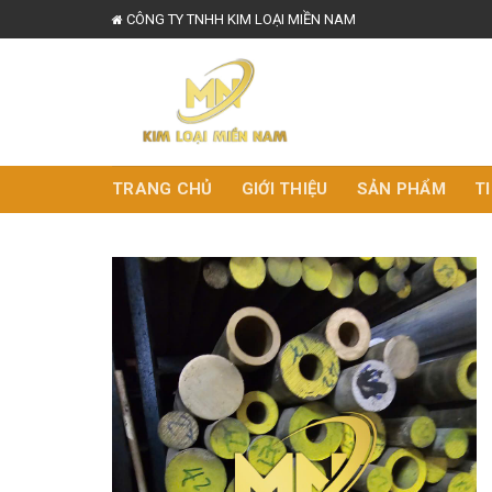
Skip
CÔNG TY TNHH KIM LOẠI MIỀN NAM
to
content
TRANG CHỦ
GIỚI THIỆU
SẢN PHẨM
T