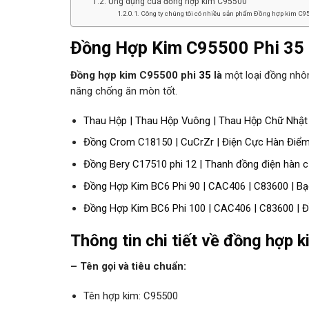
Ứng dụng của đồng hợp kim C95500
Công ty chúng tôi có nhiều sản phẩm Đồng hợp kim C955
Đồng Hợp Kim C95500 Phi 35
Đồng hợp kim C95500 phi
35
là
một loại đồng nhô
năng chống ăn mòn tốt.
Thau Hộp | Thau Hộp Vuông | Thau Hộp Chữ Nhật
Đồng Crom C18150 | CuCrZr | Điện Cực Hàn Điểm
Đồng Bery C17510 phi 12 | Thanh đồng điện hàn 
Đồng Hợp Kim BC6 Phi 90 | CAC406 | C83600 | B
Đồng Hợp Kim BC6 Phi 100 | CAC406 | C83600 | 
Thông tin chi tiết về đồng hợp 
– Tên gọi và tiêu chuẩn:
Tên hợp kim: C95500