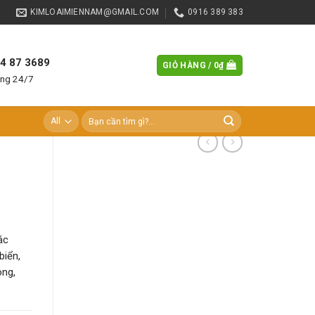
KIMLOAIMIENNAM@GMAIL.COM
0916 389 383
84 87 3689
GIỎ HÀNG /
0
₫
àng 24/7
Tìm
kiếm:
ác
biển,
òng,