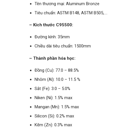
Tên thương mại: Aluminum Bronze
Tiêu chuẩn: ASTM B148, ASTM B505,….
– Kích thước C95500:
Đường kính: 35mm
Chiều dài tiêu chuẩn: 1500mm
– Thành phần hóa học:
Đồng (Cu): 77.0 – 88.5%
Nhôm (Al): 10.0 – 11.5 %
Sắt (Fe): 3.0 – 5.0%
Niken (Ni): 1.5% max
Mangan (Mn): 1.5% max
Silicon (Si): 0.2% max
Kẽm (Zn): 0.3% max