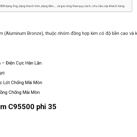
00 dạng ống, dạng thanh tròn, dạng tấm,….và gia công theo quy cách, nhu cầu của khách hàng.
m (Aluminum Bronze), thuộc nhóm đồng hợp kim có độ bền cao và 
 – Điện Cực Hàn Lăn
cực
ạc Lót Chống Mài Mòn
Đồng Chống Mài Mòn
kim C95500 phi 35