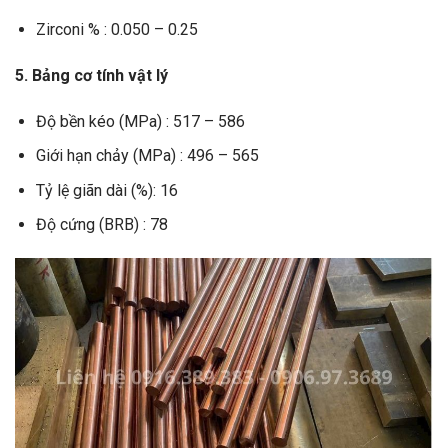
Zirconi % : 0.050 – 0.25
5. Bảng cơ tính vật lý
Độ bền kéo (MPa) : 517 – 586
Giới hạn chảy (MPa) : 496 – 565
Tỷ lệ giãn dài (%): 16
Độ cứng (BRB) : 78