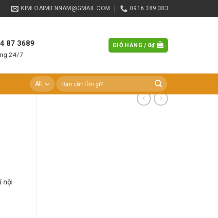
KIMLOAIMIENNAM@GMAIL.COM
0916 389 383
84 87 3689
GIỎ HÀNG /
0
₫
àng 24/7
Tìm
kiếm:
 nội