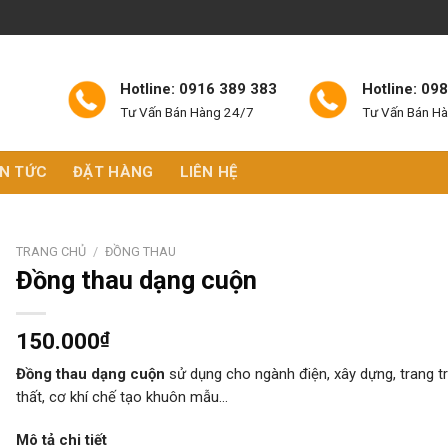
Hotline: 0916 389 383
Hotline: 09
Tư Vấn Bán Hàng 24/7
Tư Vấn Bán H
IN TỨC
ĐẶT HÀNG
LIÊN HỆ
TRANG CHỦ
/
ĐỒNG THAU
Đồng thau dạng cuộn
150.000
₫
Đồng thau dạng cuộn
sử dụng cho ngành điện, xây dựng, trang trí
thất, cơ khí chế tạo khuôn mẫu…
Mô tả chi tiết