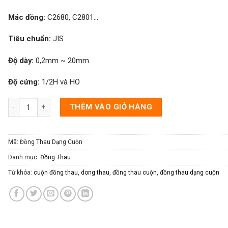
Mác đồng:
C2680, C2801…
Tiêu chuẩn:
JIS
Độ dày:
0,2mm ~ 20mm
Độ cứng:
1/2H và HO
Đồng thau dạng cuộn số lượng
THÊM VÀO GIỎ HÀNG
Mã:
Đồng Thau Dạng Cuộn
Danh mục:
Đồng Thau
Từ khóa:
cuộn đồng thau
,
dong thau
,
đồng thau cuộn
,
đồng thau dạng cuộn